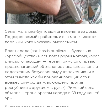
Семья мальчика-бунтовщика выселена из дома:
Подозреваемый грабитель и его мать являются
первыми, кого наказали выселением…
Враг народа (лат. hostis publicus — буквально
«враг общества» и лат. hostis populi Romani, «враг
римского народа») — термин римского права,
предполагавший объявление лица вне закона и
подлежащим безусловному уничтожению (и в
этом смысле как бы приравнивающий его к
вражескому солдату, воюющему против
республики с оружием в руках). Римский сенат
объявил Нерона врагом народа в 68 году нашей
эры.
В новое время получил широкое