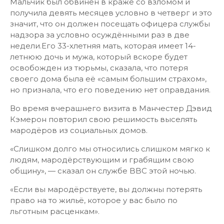
Мальчик был обвинен в краже со взломом и
получила девять месяцев условно в четверг и это
значит, что он должен посещать офицера службы
надзора за условно осуждёнными раз в две
недели.Его 33-хлетняя мать, которая имеет 14-
летнюю дочь и мужа, который вскоре будет
освобожден из тюрьмы, сказала, что потеря
своего дома была её «самым большим страхом»,
но признала, что его поведению нет оправдания.
Во время вчерашнего визита в Манчестер Дэвид
Кэмерон повторил свою решимость выселять
мародёров из социальных домов.
«Слишком долго мы относились слишком мягко к
людям, мародёрствующим и грабящим свою
общину», — сказал он службе BBC этой ночью.
«Если вы мародёрствуете, вы должны потерять
право на то жильё, которое у вас было по
льготным расценкам».