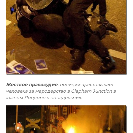
Жесткое правосудие
: полиции арестовывает
человека за мародерство в Clapham Junction в
южном Лондоне в понедельник.