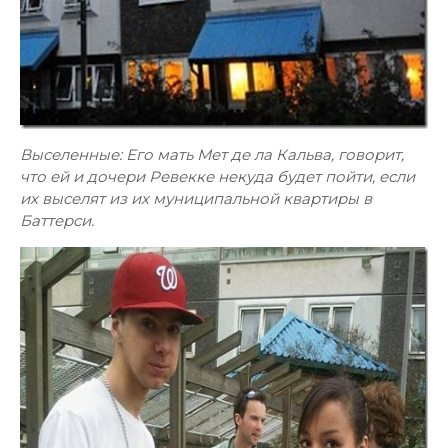
Выселенные: Его мать Мет де ла Кальва, говорит,
что ей и дочери Ревекке некуда будет пойти, если
их выселят из их муниципальной квартиры в
Баттерси.