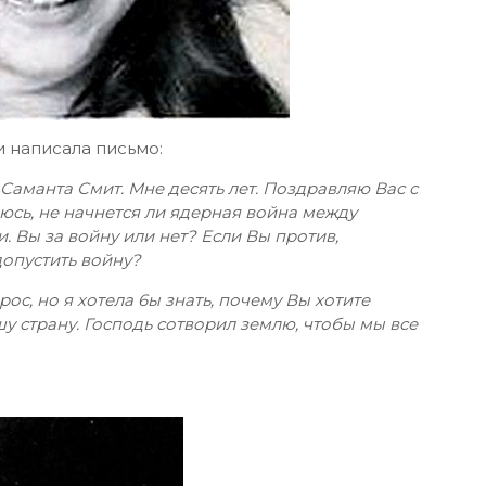
и написала письмо:
аманта Смит. Мне десять лет. Поздравляю Вас с
сь, не начнется ли ядерная война между
Вы за войну или нет? Если Вы против,
допустить войну?
рос, но я хотела 6ы знать, почему Вы хотите
шу страну. Господь сотворил землю, чтобы мы все