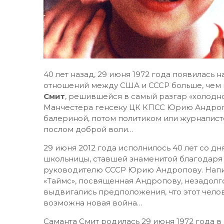
40 лет назад, 29 июня 1972 года появилась 
отношений между США и СССР больше, чем в
Смит
, решившейся в самый разгар «холодн
Манчестера генсеку ЦК КПСС Юрию Андропо
балериной, потом политиком или журналист
послом доброй воли…
29 июня 2012 года исполнилось 40 лет со 
школьницы, ставшей знаменитой благодаря 
руководителю СССР Юрию Андропову. Написа
«Таймс», посвященная Андропову, незадолго
выдвигались предположения, что этот чело
возможна новая война…
Саманта Смит родилась 29 июня 1972 года в