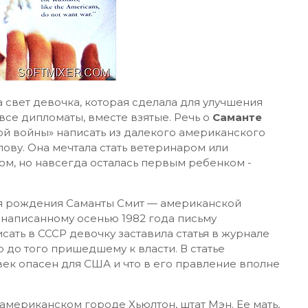
на свет девочка, которая сделала для улучшения
се дипломаты, вместе взятые. Речь о
Саманте
ой войны» написать из далекого американского
ву. Она мечтала стать ветеринаром или
ом, но навсегда осталась первым ребенком -
дня рождения Саманты Смит — американской
написанному осенью 1982 года письму
ть в СССР девочку заставила статья в журнале
 до того пришедшему к власти. В статье
век опасен для США и что в его правление вполне
 американском городе Хьюлтон, штат Мэн. Ее мать,