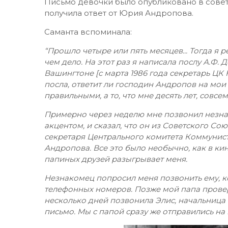
Письмо девочки было опубликовано в советс
получила ответ от Юрия Андропова.
Саманта вспоминала:
“Прошло четыре или пять месяцев... Тогда я р
чем дело. На этот раз я написала послу А.Ф.
Вашингтоне [c марта 1986 года секретарь ЦК К
посла, ответит ли господин Андропов на мои
правильными, а то, что мне десять лет, совсе
Примерно через неделю мне позвонил незна
акцентом, и сказал, что он из Советского Сою
секретаря Центрального комитета Коммунист
Андропова. Все это было необычно, как в кино
папиных друзей разыгрывает меня.
Незнакомец попросил меня позвонить ему, ко
телефонных номеров. Позже мой папа провер
несколько дней позвонила Элис, начальница 
письмо. Мы с папой сразу же отправились на