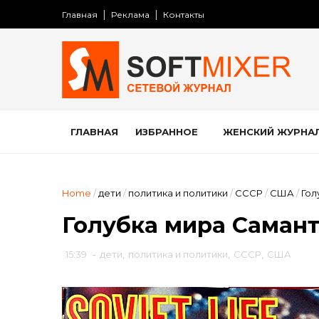
Главная
Реклама
Контакты
ГЛАВНАЯ
ИЗБРАННОЕ
ЖЕНСКИЙ ЖУРНА
Home
/
дети
/
политика и политики
/
СССР
/
США
/
Гол
Голубка мира Самант
15:39
-
дети
,
политика и политики
,
СССР
,
США