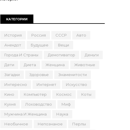
КАТЕГОРИИ
История
Россия
СССР
Авто
Анекдот
Будущее
Вещи
Города И Страны
Демотиватор
Деньги
Дети
Диета
Женщина
Животные
Загадки
Здоровье
Знаменитости
Интересно
Интернет
Искусство
Кино
Компьютер
Космос
Коты
Кухня
Лоховодство
Миф
Мужчина И Женщина
Наука
Необычное
Непознаное
Перлы