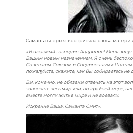
Саманта всерьез восприняла слова матери 
«Уважаемый господин Андропов! Меня зовут С
Вашим новым назначением. Я очень беспокою
Советским Союзом и Соединенными Штатами. 
пожалуйста, скажите, как Вы собираетесь не 
Вы, конечно, не обязаны отвечать на этот воп
завоевать весь мир или, по крайней мере, на
вместе могли жить в мире и не воевали.
Искренне Ваша, Саманта Смит».