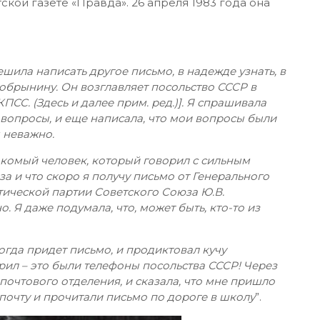
кой газете «Правда». 26 апреля 1983 года она
ешила написать другое письмо, в надежде узнать, в
 Добрынину. Он возглавляет посольство СССР в
ПСС. (Здесь и далее прим. ред.)]. Я спрашивала
 вопросы, и еще написала, что мои вопросы были
м неважно.
комый человек, который говорил с сильным
за и что скоро я получу письмо от Генерального
ической партии Советского Союза Ю.В.
. Я даже подумала, что, может быть, кто-то из
гда придет письмо, и продиктовал кучу
ил – это были телефоны посольства СССР! Через
почтового отделения, и сказала, что мне пришло
 почту и прочитали письмо по дороге в школу
”.