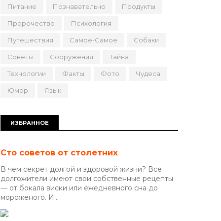
Питание
Познавательно
Продукты
Пророчество
Психология
Путешествия
Самое-Самое
Собаки
Советы
Сооружения
Тайна
Технологии
Факты
Фото
Чудеса
Юмор
Язык
ИЗБРАННОЕ
Сто советов от столетних
В чем секрет долгой и здоровой жизни? Все
долгожители имеют свои собственные рецепты
— от бокала виски или ежедневного сна до
мороженого. И...