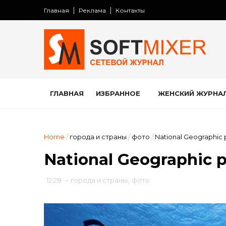
Главная
Реклама
Контакты
ГЛАВНАЯ
ИЗБРАННОЕ
ЖЕНСКИЙ ЖУРНА
Home
/
города и страны
/
фото
/
National Geographic p
National Geographic p
12:28
-
города и страны
,
фото