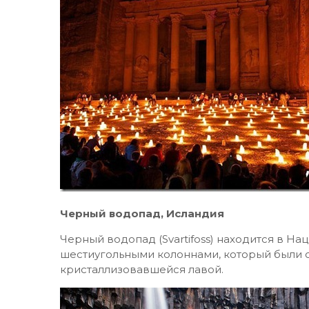
Черный водопад, Исландия
Черный водопад (Svartifoss) находится в Н
шестиугольными колоннами, который были
кристаллизовавшейся лавой.