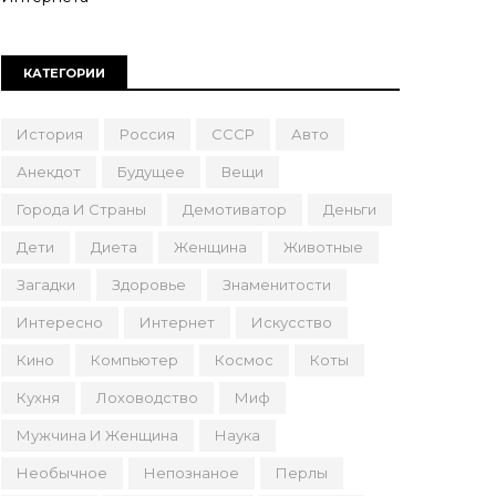
КАТЕГОРИИ
История
Россия
СССР
Авто
Анекдот
Будущее
Вещи
Города И Страны
Демотиватор
Деньги
Дети
Диета
Женщина
Животные
Загадки
Здоровье
Знаменитости
Интересно
Интернет
Искусство
Кино
Компьютер
Космос
Коты
Кухня
Лоховодство
Миф
Мужчина И Женщина
Наука
Необычное
Непознаное
Перлы