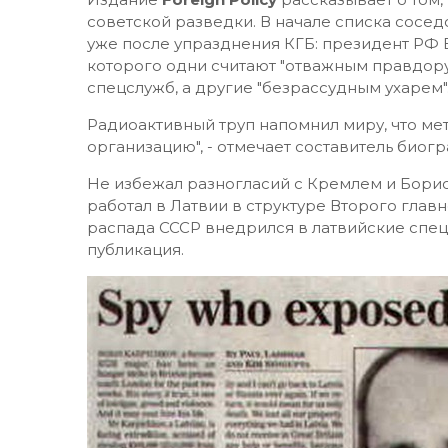
советской разведки. В начале списка сосе
уже после упразднения КГБ: президент РФ 
которого одни считают "отважным правдору
спецслужб, а другие "безрассудным ухарем
Радиоактивный труп напомнил миру, что ме
организацию", - отмечает составитель биог
Не избежал разногласий с Кремлем и Борис 
работал в Латвии в структуре Второго глав
распада СССР внедрился в латвийские спец
публикация.