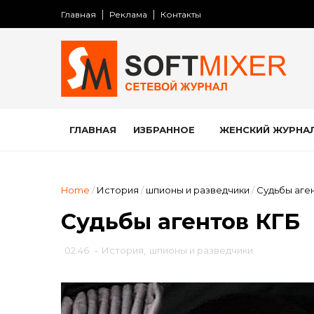
Главная
Реклама
Контакты
ГЛАВНАЯ
ИЗБРАННОЕ
ЖЕНСКИЙ ЖУРНА
Home
/
История
/
шпионы и разведчики
/
Судьбы аге
Судьбы агентов КГБ
02:46
-
История
,
шпионы и разведчики