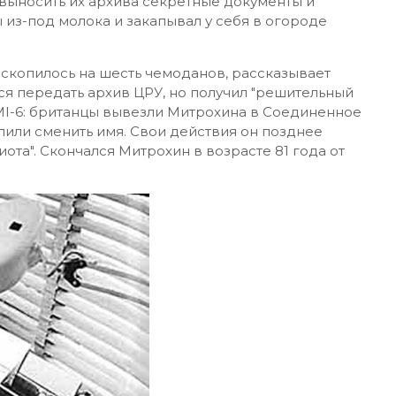
 выносить их архива секретные документы и
ы из-под молока и закапывал у себя в огороде
в скопилось на шесть чемоданов, рассказывает
ся передать архив ЦРУ, но получил "решительный
ь MI-6: британцы вывезли Митрохина в Соединенное
лили сменить имя. Свои действия он позднее
ота". Скончался Митрохин в возрасте 81 года от