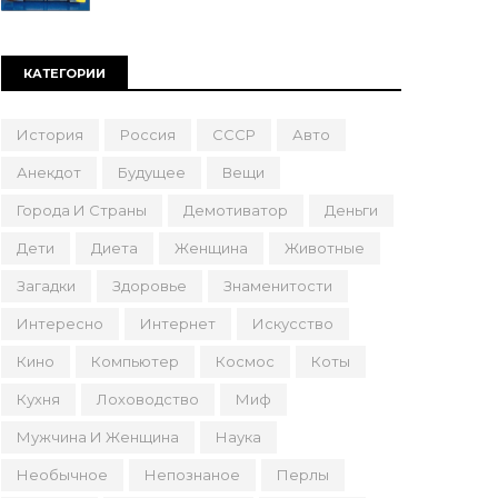
КАТЕГОРИИ
История
Россия
СССР
Авто
Анекдот
Будущее
Вещи
Города И Страны
Демотиватор
Деньги
Дети
Диета
Женщина
Животные
Загадки
Здоровье
Знаменитости
Интересно
Интернет
Искусство
Кино
Компьютер
Космос
Коты
Кухня
Лоховодство
Миф
Мужчина И Женщина
Наука
Необычное
Непознаное
Перлы