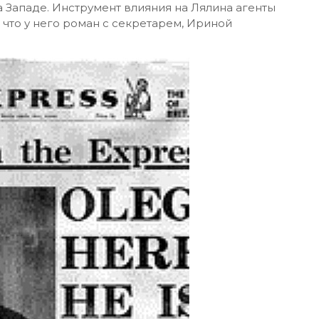
 Западе. Инструмент влияния на Лялина агенты
, что у него роман с секретарем, Ириной