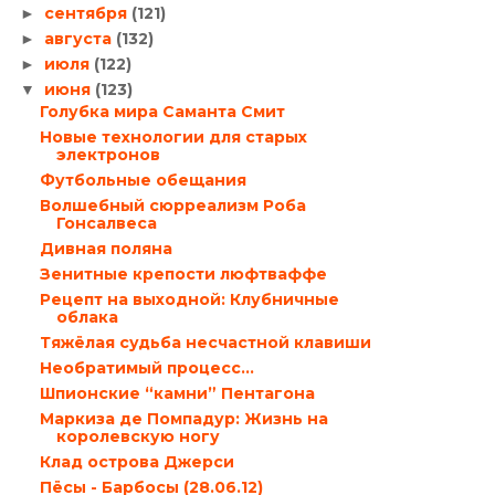
сентября
(121)
►
августа
(132)
►
июля
(122)
►
июня
(123)
▼
Голубка мира Саманта Смит
Новые технологии для старых
электронов
Футбольные обещания
Волшебный сюрреализм Роба
Гонсалвеса
Дивная поляна
Зенитные крепости люфтваффе
Рецепт на выходной: Клубничные
облака
Тяжёлая судьба несчастной клавиши
Необратимый процесс…
Шпионские “камни” Пентагона
Маркиза де Помпадур: Жизнь на
королевскую ногу
Клад острова Джерси
Пёсы - Барбосы (28.06.12)