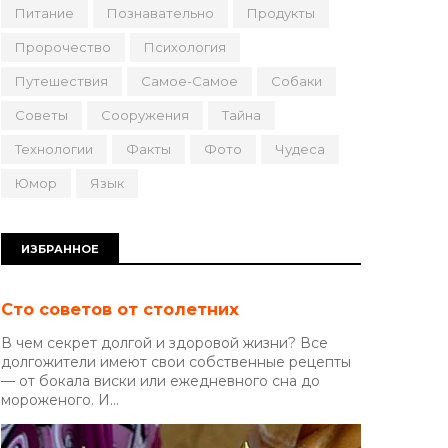
Питание
Познавательно
Продукты
Пророчество
Психология
Путешествия
Самое-Самое
Собаки
Советы
Сооружения
Тайна
Технологии
Факты
Фото
Чудеса
Юмор
Язык
ИЗБРАННОЕ
Сто советов от столетних
В чем секрет долгой и здоровой жизни? Все
долгожители имеют свои собственные рецепты
— от бокала виски или ежедневного сна до
мороженого. И...