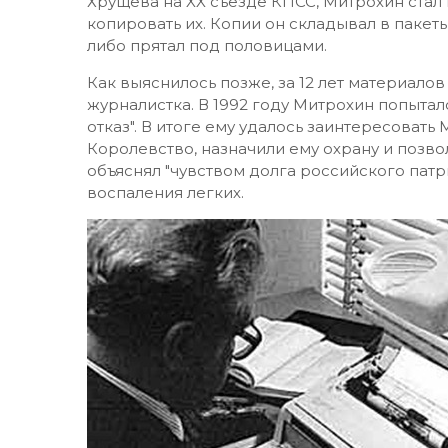
Хрущева на XX съезде КПСС, Митрохин стал
копировать их. Копии он складывал в пакет
либо прятал под половицами.
Как выяснилось позже, за 12 лет материало
журналистка. В 1992 году Митрохин попытал
отказ". В итоге ему удалось заинтересоват
Королевство, назначили ему охрану и позво
объяснял "чувством долга российского патри
воспаления легких.