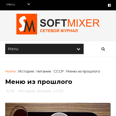
Home
/
История
/
питание
/
СССР
/
Меню из прошлого
Меню из прошлого
12:30
-
История
,
питание
,
СССР