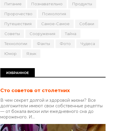
Питание
Познавательно
Продукты
Пророчество
Психология
Путешествия
Самое-Самое
Собаки
Советы
Сооружения
Тайна
Технологии
Факты
Фото
Чудеса
Юмор
Язык
ИЗБРАННОЕ
Сто советов от столетних
В чем секрет долгой и здоровой жизни? Все
долгожители имеют свои собственные рецепты
— от бокала виски или ежедневного сна до
мороженого. И...