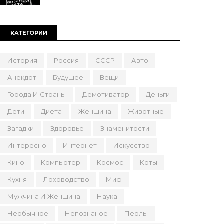
КАТЕГОРИИ
История
Россия
СССР
Авто
Анекдот
Будущее
Вещи
Города И Страны
Демотиватор
Деньги
Дети
Диета
Женщина
Животные
Загадки
Здоровье
Знаменитости
Интересно
Интернет
Искусство
Кино
Компьютер
Космос
Коты
Кухня
Лоховодство
Миф
Мужчина И Женщина
Наука
Необычное
Непознаное
Перлы