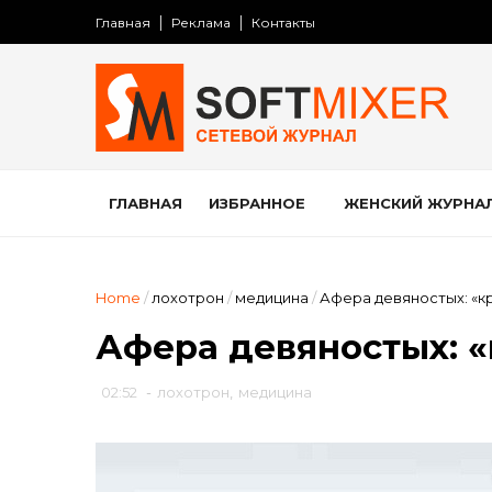
Главная
Реклама
Контакты
ГЛАВНАЯ
ИЗБРАННОЕ
ЖЕНСКИЙ ЖУРНА
Home
/
лохотрон
/
медицина
/
Афера девяностых: «к
Афера девяностых: «
02:52
-
лохотрон
,
медицина