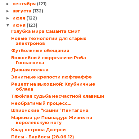
сентября
(121)
►
августа
(132)
►
июля
(122)
►
июня
(123)
▼
Голубка мира Саманта Смит
Новые технологии для старых
электронов
Футбольные обещания
Волшебный сюрреализм Роба
Гонсалвеса
Дивная поляна
Зенитные крепости люфтваффе
Рецепт на выходной: Клубничные
облака
Тяжёлая судьба несчастной клавиши
Необратимый процесс…
Шпионские “камни” Пентагона
Маркиза де Помпадур: Жизнь на
королевскую ногу
Клад острова Джерси
Пёсы - Барбосы (28.06.12)