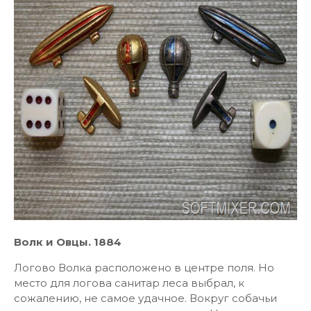
Волк и Овцы. 1884
Логово Волка расположено в центре поля. Но
место для логова санитар леса выбрал, к
сожалению, не самое удачное. Вокруг собачьи