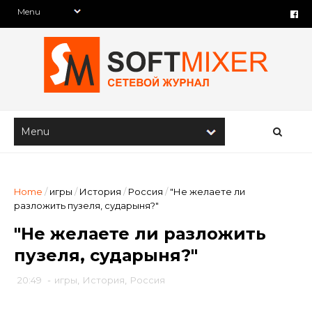
Home
/
игры
/
История
/
Россия
/
"Не желаете ли
разложить пузеля, сударыня?"
"Не желаете ли разложить
пузеля, сударыня?"
20:49
-
игры
,
История
,
Россия