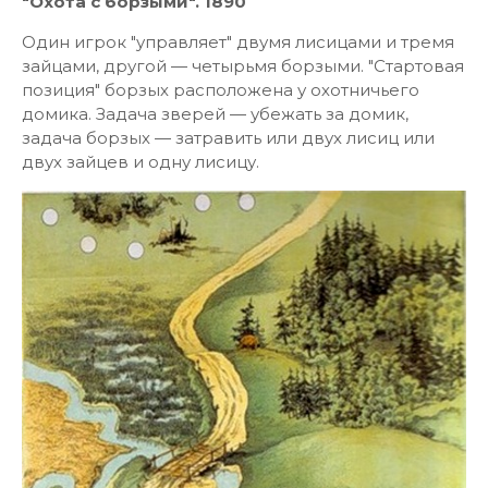
"Охота с борзыми". 1890
Один игрок "управляет" двумя лисицами и тремя
зайцами, другой — четырьмя борзыми. "Стартовая
позиция" борзых расположена у охотничьего
домика. Задача зверей — убежать за домик,
задача борзых — затравить или двух лисиц или
двух зайцев и одну лисицу.