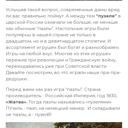
Услышав такой вопрос, современные дамы вряд
ли вас правильно поймут. А между тем
“пузеля”
в
царской России означали не больше, не меньше
как обычные “пазлы”. Настольные игры были
популярны в нашей стране не только в
двадцатом, но и в девятнадцатом столетии. И
ассортимент игрушек был богат и разнообразен.
Игры на любой вкус. Многие из этих игрушек
пережив три революции и Гражданскую войну,
переиздавались уже при Советской власти.
Давайте посмотрим, во что играли наши пра-пра-
дедушки…
Перед вами как раз игра “пазлы”. Страна
производитель - Российская Империя, год 1830,
«Жатва».
Тогда пазлы назывались «пузелями».
ПУзель - пазл, на немецкий манер. И складывали
не пазлы, а - пузелЯ!