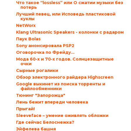
Что такое “lossless” или О сжатии музыки без
потерь
Лучший певец, или Исповедь пластиковой
куклы
NetWorx
Klang Ultrasonic Speakers - колонки с радаром
Паук Bolas
Sony анонсировала PSP2
Оговорочка по Фрейду...
Мода 60-х и 70-х годов. Солнцезащитные
очки
Сырные рогалики
Обзор электронного райдера Highscreen
Google выкинет из поиска торренты и
файлообменники
Тюнинг "Запорожца"
Лень бежит впереди человека
Прыгай!
Sleeveface – умение оживлять обложки
Где сейчас Белоснежка?
Эйфелева башня