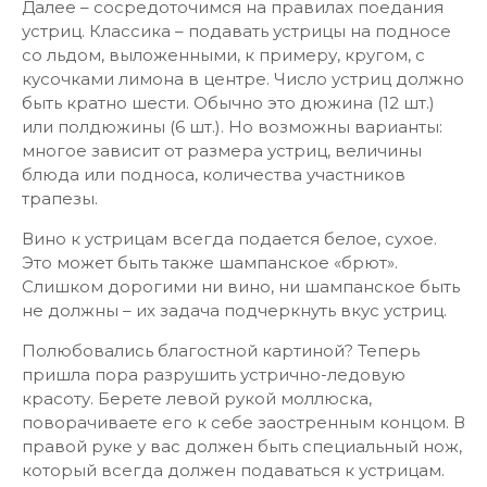
Далее – сосредоточимся на правилах поедания
устриц. Классика – подавать устрицы на подносе
со льдом, выложенными, к примеру, кругом, с
кусочками лимона в центре. Число устриц должно
быть кратно шести. Обычно это дюжина (12 шт.)
или полдюжины (6 шт.). Но возможны варианты:
многое зависит от размера устриц, величины
блюда или подноса, количества участников
трапезы.
Вино к устрицам всегда подается белое, сухое.
Это может быть также шампанское «брют».
Слишком дорогими ни вино, ни шампанское быть
не должны – их задача подчеркнуть вкус устриц.
Полюбовались благостной картиной? Теперь
пришла пора разрушить устрично-ледовую
красоту. Берете левой рукой моллюска,
поворачиваете его к себе заостренным концом. В
правой руке у вас должен быть специальный нож,
который всегда должен подаваться к устрицам.