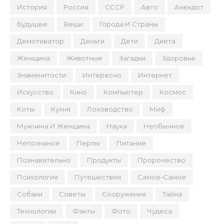
История
Россия
СССР
Авто
Анекдот
Будущее
Вещи
Города И Страны
Демотиватор
Деньги
Дети
Диета
Женщина
Животные
Загадки
Здоровье
Знаменитости
Интересно
Интернет
Искусство
Кино
Компьютер
Космос
Коты
Кухня
Лоховодство
Миф
Мужчина И Женщина
Наука
Необычное
Непознаное
Перлы
Питание
Познавательно
Продукты
Пророчество
Психология
Путешествия
Самое-Самое
Собаки
Советы
Сооружения
Тайна
Технологии
Факты
Фото
Чудеса