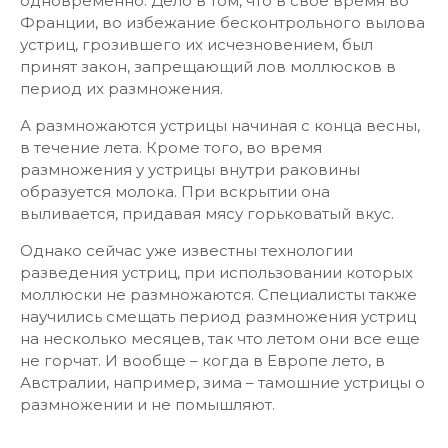
одновременно. Дело в том, что в свое время во
Франции, во избежание бесконтрольного вылова
устриц, грозившего их исчезновением, был
принят закон, запрещающий лов моллюсков в
период их размножения.
А размножаются устрицы начиная с конца весны,
в течение лета. Кроме того, во время
размножения у устрицы внутри раковины
образуется молока. При вскрытии она
выливается, придавая мясу горьковатый вкус.
Однако сейчас уже известны технологии
разведения устриц, при использовании которых
моллюски не размножаются. Специалисты также
научились смещать период размножения устриц
на несколько месяцев, так что летом они все еще
не горчат. И вообще – когда в Европе лето, в
Австралии, например, зима – тамошние устрицы о
размножении и не помышляют.