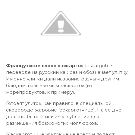
Французское слово «эскарго»
(escargot) в
переводе на русский как раз и обозначает улитку.
Именно улитки дали название разным другим
блюдам, называемым «эскарго» (из
морепродуктов, к примеру).
Готовят улиток, как правило, в специальной
сковороде-жаровне (эскарготнице). На ее дне
должны быть 12 или 24 углубления для
размещения брюхоногих моллюсков.
В эскарготнице улиток чаще всего и подают,