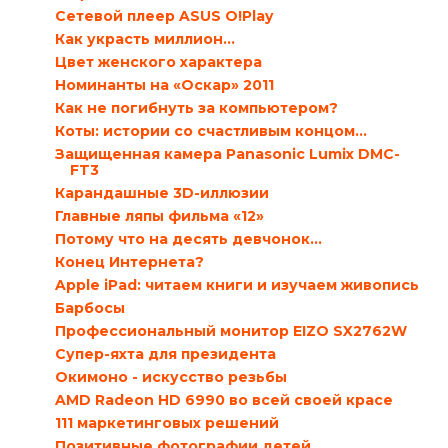
Сетевой плеер ASUS O!Play
Как украсть миллион…
Цвет женского характера
Номинанты на «Оскар» 2011
Как не погибнуть за компьютером?
Коты: истории со счастливым концом...
Защищенная камера Panasonic Lumix DMC-
FT3
Карандашные 3D-иллюзии
Главные ляпы фильма «12»
Потому что на десять девчонок...
Конец Интернета?
Apple iPad: читаем книги и изучаем живопись
Барбосы
Профессиональный монитор EIZO SX2762W
Супер-яхта для президента
Окимоно - искусство резьбы
AMD Radeon HD 6990 во всей своей красе
111 маркетинговых решений
Позитивные фотографии детей