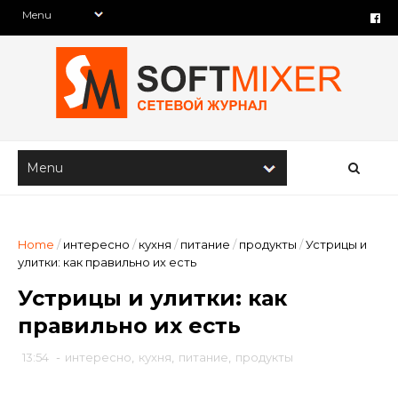
Home
/
интересно
/
кухня
/
питание
/
продукты
/
Устрицы и
улитки: как правильно их есть
Устрицы и улитки: как
правильно их есть
13:54
-
интересно
,
кухня
,
питание
,
продукты