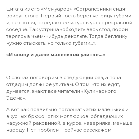
Цитата из его «Мемуаров»: «Сотрапезники сидят
вокруг стола. Первый гость берет устрицу губами
и, не глотая, передает ее из уст в уста прекрасной
соседке. Так устрица «обходит» весь стол, порой
теряясь в чьем-нибудь декольте. Тогда беглянку
нужно отыскать, но только губами...».
«И слону и даже маленькой улитке…»
О слонах поговорим в следующий раз, а пока
отдадим должное улиткам. О том, что их едят,
думается, знают все читатели «Кулинарного
Эдема».
А вот как правильно поглощать этих маленьких и
вкусных брюхоногих моллюсков, обладающих
наружной раковиной, в курсе, наверняка, меньше
народу. Нет проблем – сейчас расскажем.