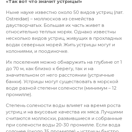
«Так вот что значит устрицы!»
Ныне науке известно около 50 видов устриц (лат.
Ostreidae) – моллюсков из семейства
двустворчатых. Большая их часть живет в
относительно теплых морях. Однако известны
несколько видов устриц, живущих в прохладных
водах северных морей. Жить устрицы могут и
колониями, и поодиночке.
Их поселения можно обнаружить на глубине от 1
до 70 м, как близко к берегу, так и на
значительном от него расстоянии (устричные
банки). Устрицы могут существовать в морской
воде разной степени солености (минимум – 12
промилле).
Степень солености воды влияет на время роста
устриц и на вкусовые качества их мяса. Лучшими
считаются моллюски, развившиеся и собранные
при солености воды 20-30 промилле. Если вода
солонее (около 35 промилле) – устрицы быстро