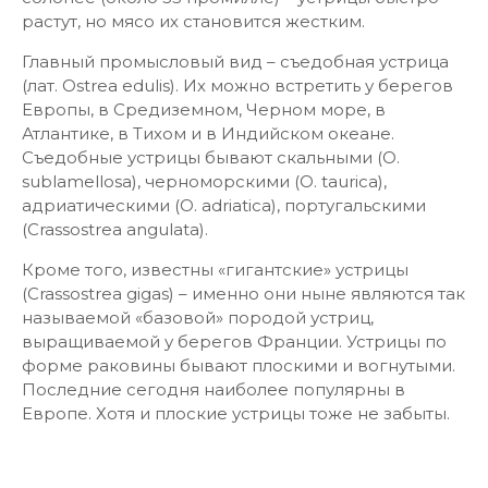
растут, но мясо их становится жестким.
Главный промысловый вид – съедобная устрица
(лат. Ostrea edulis). Их можно встретить у берегов
Европы, в Средиземном, Черном море, в
Атлантике, в Тихом и в Индийском океане.
Съедобные устрицы бывают скальными (О.
sublamellosa), черноморскими (О. taurica),
адриатическими (О. adriatica), португальскими
(Crassostrea angulata).
Кроме того, известны «гигантские» устрицы
(Crassostrea gigas) – именно они ныне являются так
называемой «базовой» породой устриц,
выращиваемой у берегов Франции. Устрицы по
форме раковины бывают плоскими и вогнутыми.
Последние сегодня наиболее популярны в
Европе. Хотя и плоские устрицы тоже не забыты.