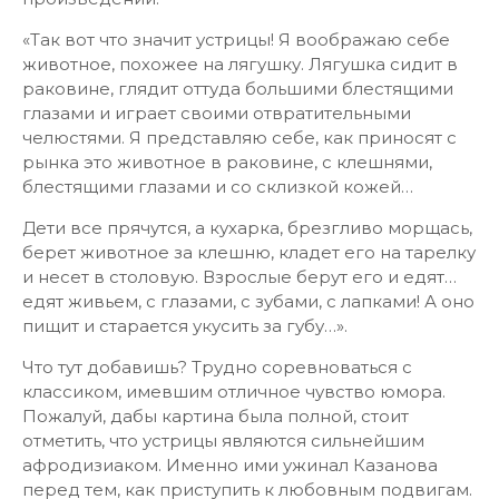
«Так вот что значит устрицы! Я воображаю себе
животное, похожее на лягушку. Лягушка сидит в
раковине, глядит оттуда большими блестящими
глазами и играет своими отвратительными
челюстями. Я представляю себе, как приносят с
рынка это животное в раковине, с клешнями,
блестящими глазами и со склизкой кожей…
Дети все прячутся, а кухарка, брезгливо морщась,
берет животное за клешню, кладет его на тарелку
и несет в столовую. Взрослые берут его и едят…
едят живьем, с глазами, с зубами, с лапками! А оно
пищит и старается укусить за губу…».
Что тут добавишь? Трудно соревноваться с
классиком, имевшим отличное чувство юмора.
Пожалуй, дабы картина была полной, стоит
отметить, что устрицы являются сильнейшим
афродизиаком. Именно ими ужинал Казанова
перед тем, как приступить к любовным подвигам.