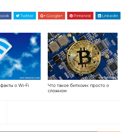
book
Twitter
Google+
Pinterest
Linkedin
акты о Wi-Fi
Что такое биткоин: просто о
сложном