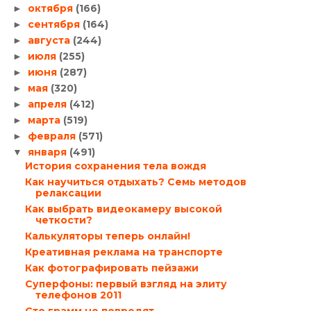
октября
(166)
►
сентября
(164)
►
августа
(244)
►
июля
(255)
►
июня
(287)
►
мая
(320)
►
апреля
(412)
►
марта
(519)
►
февраля
(571)
►
января
(491)
▼
История сохранения тела вождя
Как научиться отдыхать? Семь методов
релаксации
Как выбрать видеокамеру высокой
четкости?
Калькуляторы теперь онлайн!
Креативная реклама на транспорте
Как фотографировать пейзажи
Суперфоны: первый взгляд на элиту
телефонов 2011
Сто грамм не повредят…