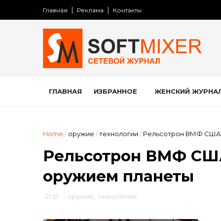
Главная
Реклама
Контакты
ГЛАВНАЯ
ИЗБРАННОЕ
ЖЕНСКИЙ ЖУРНА
Home
/
оружие
/
технологии
/
Рельсотрон ВМФ США 
Рельсотрон ВМФ СШ
оружием планеты
21:10
-
оружие
,
технологии