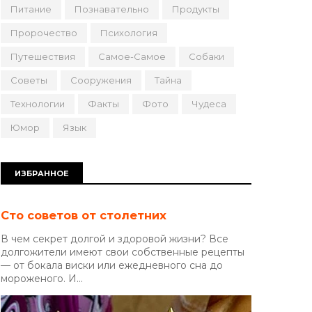
Питание
Познавательно
Продукты
Пророчество
Психология
Путешествия
Самое-Самое
Собаки
Советы
Сооружения
Тайна
Технологии
Факты
Фото
Чудеса
Юмор
Язык
ИЗБРАННОЕ
Сто советов от столетних
В чем секрет долгой и здоровой жизни? Все
долгожители имеют свои собственные рецепты
— от бокала виски или ежедневного сна до
мороженого. И...