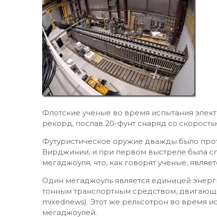
Флотские учёные во время испытания элек
рекорд, послав 20-фунт снаряд со скорост
Футуристическое оружие дважды было проте
Вирджинии, и при первом выстреле была с
мегаджоуля, что, как говорят учёные, явля
Один мегаджоуль является единицей энерг
тонным транспортным средством, двигающимс
mixednews). Этот же рельсотрон во время и
мегаджоулей.