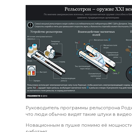
Руководитель программы рельсотрона Родже
что люди обычно видят такие штуки в видео
Новационным в пушке помимо её мощности 
работает.