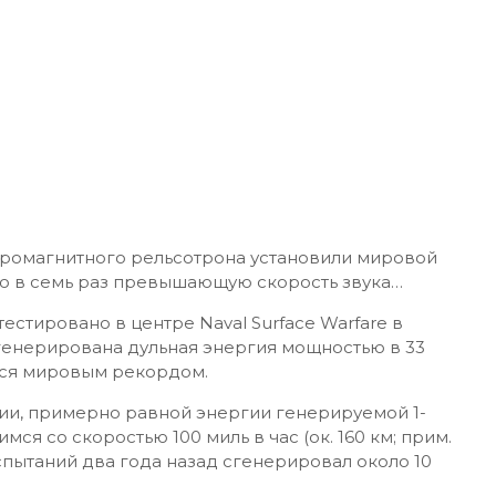
тромагнитного рельсотрона установили мировой
ью в семь раз превышающую скорость звука…
стировано в центре Naval Surface Warfare в
генерирована дульная энергия мощностью в 33
ется мировым рекордом.
ии, примерно равной энергии генерируемой 1-
я со скоростью 100 миль в час (ок. 160 км; прим.
спытаний два года назад сгенерировал около 10