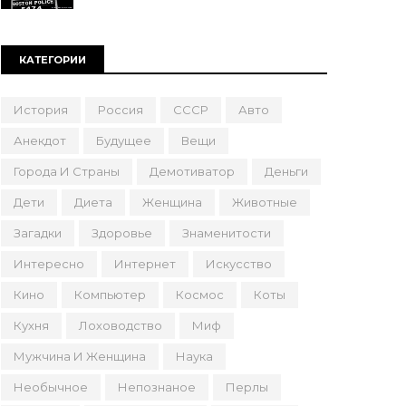
КАТЕГОРИИ
История
Россия
СССР
Авто
Анекдот
Будущее
Вещи
Города И Страны
Демотиватор
Деньги
Дети
Диета
Женщина
Животные
Загадки
Здоровье
Знаменитости
Интересно
Интернет
Искусство
Кино
Компьютер
Космос
Коты
Кухня
Лоховодство
Миф
Мужчина И Женщина
Наука
Необычное
Непознаное
Перлы