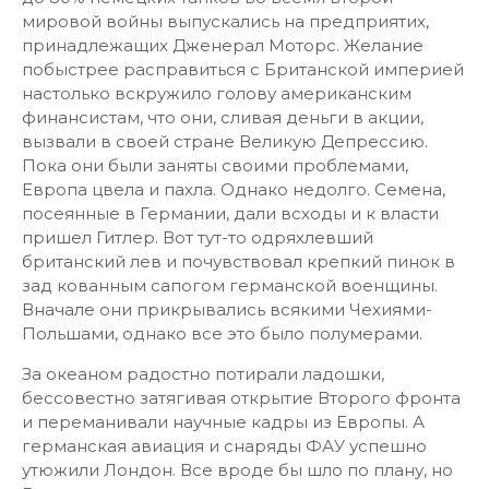
мировой войны выпускались на предприятих,
принадлежащих Дженерал Моторс. Желание
побыстрее расправиться с Британской империей
настолько вскружило голову американским
финансистам, что они, сливая деньги в акции,
вызвали в своей стране Великую Депрессию.
Пока они были заняты своими проблемами,
Европа цвела и пахла. Однако недолго. Семена,
посеянные в Германии, дали всходы и к власти
пришел Гитлер. Вот тут-то одряхлевший
британский лев и почувствовал крепкий пинок в
зад кованным сапогом германской военщины.
Вначале они прикрывались всякими Чехиями-
Польшами, однако все это было полумерами.
За океаном радостно потирали ладошки,
бессовестно затягивая открытие Второго фронта
и переманивали научные кадры из Европы. А
германская авиация и снаряды ФАУ успешно
утюжили Лондон. Все вроде бы шло по плану, но