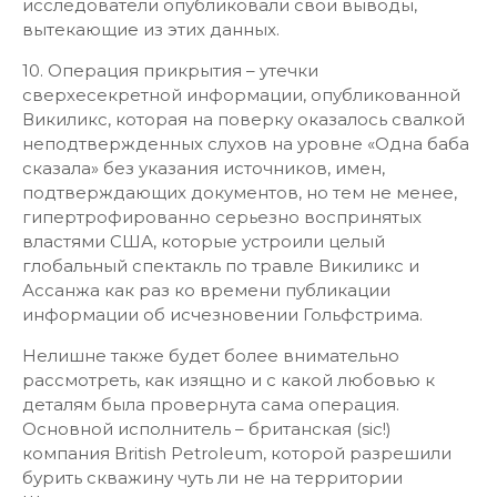
исследователи опубликовали свои выводы,
вытекающие из этих данных.
10. Операция прикрытия – утечки
сверхесекретной информации, опубликованной
Викиликс, которая на поверку оказалось свалкой
неподтвержденных слухов на уровне «Одна баба
сказала» без указания источников, имен,
подтверждающих документов, но тем не менее,
гипертрофированно серьезно воспринятых
властями США, которые устроили целый
глобальный спектакль по травле Викиликс и
Ассанжа как раз ко времени публикации
информации об исчезновении Гольфстрима.
Нелишне также будет более внимательно
рассмотреть, как изящно и с какой любовью к
деталям была провернута сама операция.
Основной исполнитель – британская (sic!)
компания British Petroleum, которой разрешили
бурить скважину чуть ли не на территории