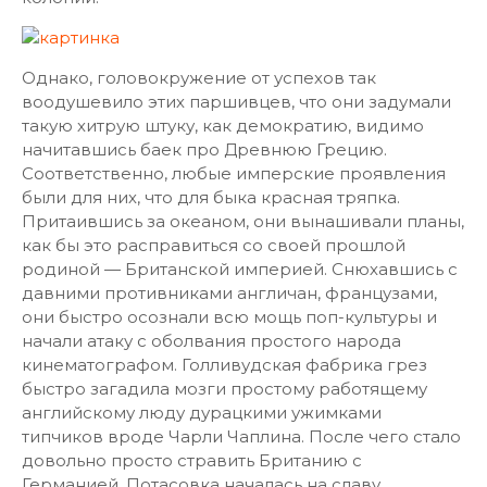
Однако, головокружение от успехов так
воодушевило этих паршивцев, что они задумали
такую хитрую штуку, как демократию, видимо
начитавшись баек про Древнюю Грецию.
Соответственно, любые имперские проявления
были для них, что для быка красная тряпка.
Притаившись за океаном, они вынашивали планы,
как бы это расправиться со своей прошлой
родиной — Британской империей. Снюхавшись с
давними противниками англичан, французами,
они быстро осознали всю мощь поп-культуры и
начали атаку с оболвания простого народа
кинематографом. Голливудская фабрика грез
быстро загадила мозги простому работящему
английскому люду дурацкими ужимками
типчиков вроде Чарли Чаплина. После чего стало
довольно просто стравить Британию с
Германией. Потасовка началась на славу.