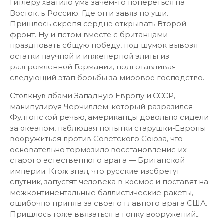
Гитлеру хватило ума зачем-то попереться на
Восток, в Россию. Где он и завяз по уши.
Пришлось скрепя сердце открывать Второй
фронт. Ну и потом вместе с британцами
праздновать общую победу, под шумок вывозя
остатки научной и инженерной элиты из
разгромленной Германии, подготавливая
следующий этап борьбы за мировое господство.
Столкнув лбами Западную Европу и СССР,
манипулируя Черчиллем, который разразился
Фултонской речью, американцы довольно сидели
за океаном, наблюдая попытки старушки-Европы
вооружиться против Советского Союза, что
основательно тормозило восстановление их
старого естественного врага — Британской
империи. Ктож знал, что русские изобретут
спутник, запустят человека в космос и поставят на
межконтинентальные баллистические ракеты,
ошибочно приняв за своего главного врага США.
Пришлось тоже ввязаться в гонку вооружений...