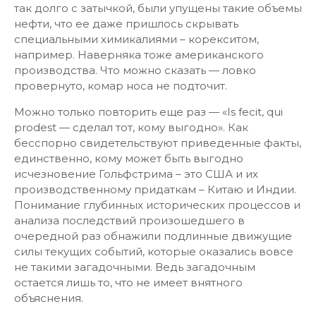
так долго с затычкой, были упущены такие объемы
нефти, что ее даже пришлось скрывать
специальными химикалиями – корекситом,
например. Наверняка тоже американского
производства. Что можно сказать — ловко
провернуто, комар носа не подточит.
Можно только повторить еще раз — «Is fecit, qui
prodest — сделал тот, кому выгодно». Как
бесспорно свидетельствуют приведенные факты,
единственно, кому может быть выгодно
исчезновение Гольфстрима – это США и их
производственному придаткам – Китаю и Индии.
Понимание глубинных исторических процессов и
анализа последствий произошедшего в
очередной раз обнажили подлинные движущие
силы текущих событий, которые оказались вовсе
не такими загадочными. Ведь загадочным
остается лишь то, что не имеет внятного
объяснения.