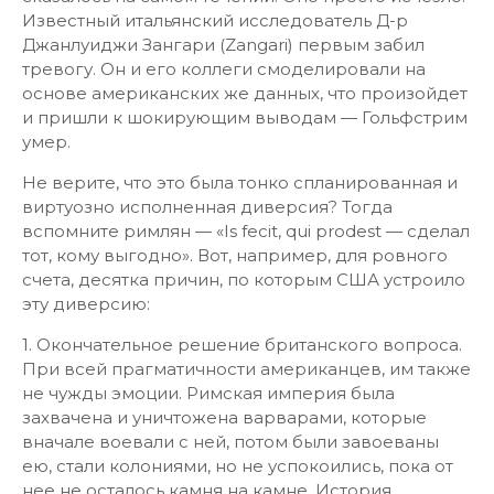
Известный итальянский исследователь Д-р
Джанлуиджи Зангари (Zangari) первым забил
тревогу. Он и его коллеги смоделировали на
основе американских же данных, что произойдет
и пришли к шокирующим выводам — Гольфстрим
умер.
Не верите, что это была тонко спланированная и
виртуозно исполненная диверсия? Тогда
вспомните римлян — «Is fecit, qui prodest — сделал
тот, кому выгодно». Вот, например, для ровного
счета, десятка причин, по которым США устроило
эту диверсию:
1. Окончательное решение британского вопроса.
При всей прагматичности американцев, им также
не чужды эмоции. Римская империя была
захвачена и уничтожена варварами, которые
вначале воевали с ней, потом были завоеваны
ею, стали колониями, но не успокоились, пока от
нее не осталось камня на камне. История