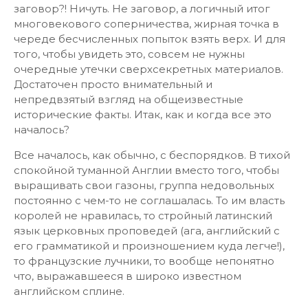
заговор?! Ничуть. Не заговор, а логичный итог
многовекового соперничества, жирная точка в
череде бесчисленных попыток взять верх. И для
того, чтобы увидеть это, совсем не нужны
очередные утечки сверхсекретных материалов.
Достаточен просто внимательный и
непредвзятый взгляд на общеизвестные
исторические факты. Итак, как и когда все это
началось?
Все началось, как обычно, с беспорядков. В тихой
спокойной туманной Англии вместо того, чтобы
выращивать свои газоны, группа недовольных
постоянно с чем-то не соглашалась. То им власть
королей не нравилась, то стройный латинский
язык церковных проповедей (ага, английский с
его грамматикой и произношением куда легче!),
то французские лучники, то вообще непонятно
что, выражавшееся в широко известном
английском сплине.