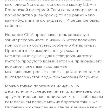
многовекой спор за господство между США и
Британской империей. Если нельзя сворачивать
производство (и выбросы), то все равно надо
как-нибудь иначе охлаждаться. И решение было
найдено.
Недаром США проявляло столь серьезную
заинтересованность в научных исследованиях
приполярных областей, особенно Антарктиды.
Прагматичные американцы угрохали
несчитанные суммы для исследования этого
пустого, продутого всеми ветрами, прикрывшего
все свои полезные ископаемые
многокилометровым слоем льда континента, что
выглядело чистой воды финансовым безумием.
Можно только поразиться их чутью. За
десятилетия исследований выкристализовалось
аргументированное понимание, что с глобальным
потеплением вполне можно бороться таким же
глобальным охлаждением. Да-да, решение лежит