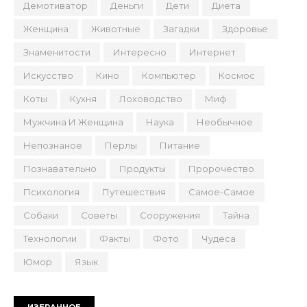
Демотиватор
Деньги
Дети
Диета
Женщина
Животные
Загадки
Здоровье
Знаменитости
Интересно
Интернет
Искусство
Кино
Компьютер
Космос
Коты
Кухня
Лоховодство
Миф
Мужчина И Женщина
Наука
Необычное
Непознаное
Перлы
Питание
Познавательно
Продукты
Пророчество
Психология
Путешествия
Самое-Самое
Собаки
Советы
Сооружения
Тайна
Технологии
Факты
Фото
Чудеса
Юмор
Язык