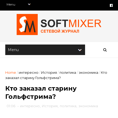
Home
/
интересно
/
История
/
политика
/
экономика
/
Кто
заказал старину Гольфстрима?
Кто заказал старину
Гольфстрима?
01:06
-
интересно
,
История
,
политика
,
экономика