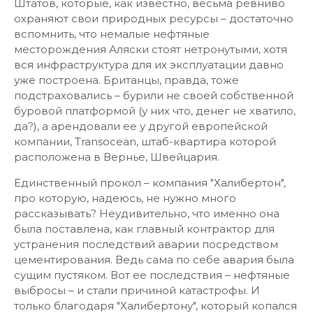
Штатов, которые, как известно, весьма ревниво
охраняют свои природных ресурсы – достаточно
вспомнить, что немалые нефтяные
месторождения Аляски стоят нетронутыми, хотя
вся инфраструктура для их эксплуатации давно
уже построена. Британцы, правда, тоже
подстраховались – бурили не своей собственной
буровой платформой (у них что, денег не хватило,
да?), а арендовали ее у другой европейской
компании, Transocean, штаб-квартира которой
расположена в Вернье, Швейцария.
Единственный прокол – компания "Халибертон",
про которую, надеюсь, не нужно много
рассказывать? Неудивительно, что именно она
была поставлена, как главный контрактор для
устранения последствий аварии посредством
цементирования. Ведь сама по себе авария была
сущим пустяком. Вот ее последствия – нефтяные
выбросы – и стали причиной катастрофы. И
только благодаря "Халибертону", который копался