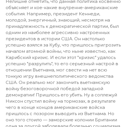
Нелишне отметить, что данная политика косвенно
объясняет и кое-какие внутренне-американские
события. Например, президент Кеннеди,
молодой, энергичный, знающий, несмотря на
принадлежность к демократической партии, был
одним из наиболее агрессивно настроенных
президентов в истории США. Он настолько
успешно взялся за Кубу, что пришлось пригрозить
началом атомной войны, что ныне известно, как
Карибский кризис. И если этот "кризис" удалось
успешно "разрулить", то его серьезный настрой в
отношении Вьетнама, мог свести на нет всю
тонкую игру внешнеполитического ведомства
США. Он реально мог закончить вьетнамскую
войну безоговорочной победой западной
демократии! Пришлось его убить. Ну а соплежуй
Никсон спустил войну на тормозах, в результате
чего в конце концов американские войска
пришлось с позором выводить из Вьетнама. Но
оно того стоило — заморские колонии Британии
одна за другой заболевали болезнью социализма,