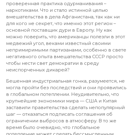
проверенная практика одурманивания –
наркотиками. Что и стало истинной целью
вмешательства в дела Афганистана, так как ни
для кого не секрет, что именно этот регион –
основной поставщик дури в Европу. Ну как
можно поверить, что американцы полезли в этот
медвежий угол, веками известный своими
непримиримыми партизанами, особенно в свете
негативного опыта вмешательства СССР просто
чтобы нести свет демократии в среду
неиспорченных дикарей?
Бешенная индустриальная гонка, разумеется, не
могла пройти без последствий и они проявились
в глобальном потеплении. Неудивительно, что
крупнейшие экономики мира — США и Китая
заставили правительства сделать непопулярный
шаг — отказаться подписать соглашения об
ограничении выбросов в атмосферу. В то же
время было очевидно, что глобальное
потепление может сделать бессмысленным