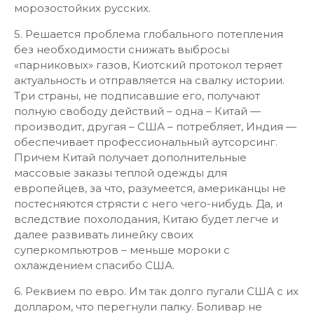
морозостойких русских.
5. Решается проблема глобального потепления
без необходимости снижать выбросы
«парниковых» газов, Киотский протокол теряет
актуальность и отправляется на свалку истории.
Три страны, не подписавшие его, получают
полную свободу действий – одна – Китай —
производит, другая – США – потребляет, Индия —
обеспечивает профессиональный аутсорсинг.
Причем Китай получает дополнительные
массовые заказы теплой одежды для
европейцев, за что, разумеется, американцы не
постесняются стрясти с него чего-нибудь. Да, и
вследствие похолодания, Китаю будет легче и
далее развивать линейку своих
суперкомпьютров – меньше мороки с
охлаждением спасибо США.
6. Реквием по евро. Им так долго пугали США с их
долларом, что перегнули палку. Боливар не