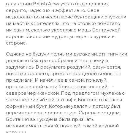
отсутствии British Airways это было дешево,
сердито, надежно и эффективно. Свое
недовольство и несогласие бунтовщики спускали
на местных жителелях, что не столько помогало
им самим, сколько укрепляло мощь Британской
короны. Сионские мудрецы нервно курили в
стороне.
Однако не будучи полными дураками, эти типчики
довольно быстро сообразили, что к чему и
задумались. В результате раздумий, разумеется,
ничего хорошего, кроме очереденой войны, не
придумали. И начали ее в самой, пожалуй,
организованнй части британских колоний —
североамериканской. Под предлогом мухлежа с
чаем (червивый чай, что ли) в Бостоне и начался
форменный бунт. Который удался и потому был
переименован в революцию. Скрепя сердцем,
Британия вынуждена была признать
независимость своей, пожалуй, самой крупной
колонии.