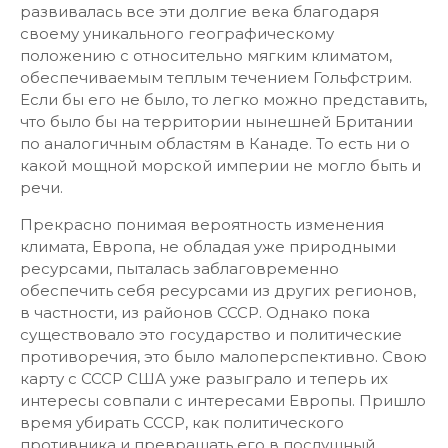
развивалась все эти долгие века благодаря
своему уникального географическому
положению с относительно мягким климатом,
обеспечиваемым теплым течением Гольфстрим.
Если бы его не было, то легко можно представить,
что было бы на территории нынешней Британии
по аналогичным областям в Канаде. То есть ни о
какой мощной морской империи не могло быть и
речи.
Прекрасно понимая вероятность изменения
климата, Европа, не обладая уже природными
ресурсами, пыталась заблаговременно
обеспечить себя ресурсами из других регионов,
в частности, из районов СССР. Однако пока
существовало это государство и политические
противоречия, это было малоперспективно. Свою
карту с СССР США уже разыграло и теперь их
интересы совпали с интересами Европы. Пришло
время убирать СССР, как политического
противника и превращать его в послушный