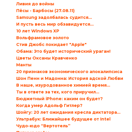
Ливия до войны
Пёсы - Барбосы (27.08.11)
Samsung задолбалась судится…
И пусть весь мир обзавидуется…
10 лет Windows XP
Вольфрамовое золото
Стив Джобс покидает "Apple"
Обама: Это будет исторический ураган!
Цветы Оксаны Кравченко
Манты
20 признаков экономического апокалипсиса
Шон Пенн и Мадонна: История адской Любви
В наше, изуродованное химией время…
Ты в ответе за тех, кого приручил…
Бюджетный iPhone: каким он будет?
Когда умер Адольф Гитлер?
Шойгу: 20 лет ожидания кресла диктатора…
Ультрабук: Ближайшее будущее от Intel
Чудо-юдо “Вертотель”