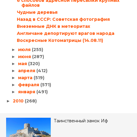
6 способов адресной пересылки крупных
файлов
Чудные деревья
Назад в СССР: Советская фотография
Внеземные ДНК в метеоритах
Англичане депортируют врагов народа
Воскресные Котоматрицы (14.08.11)
июля
(255)
►
июня
(287)
►
мая
(320)
►
апреля
(412)
►
марта
(519)
►
февраля
(571)
►
января
(491)
►
2010
(268)
►
Таинственный замок Иф