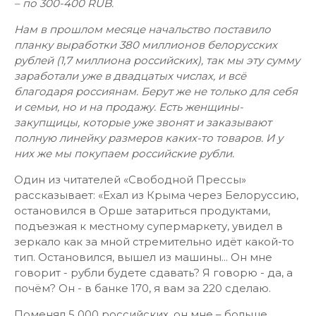
– по 300-400 RUB.
Нам в прошлом месяце начальство поставило
планку выработки 380 миллионов белорусских
рублей (1,7 миллиона российских), так мы эту сумму
заработали уже в двадцатых числах, и всё
благодаря россиянам. Берут же не только для себя
и семьи, но и на продажу. Есть женщины-
закупщицы, которые уже звонят и заказывают
полную линейку размеров каких-то товаров. И у
них же мы покупаем российские рубли.
Один из читателей «Свободной Прессы»
рассказывает: «Ехал из Крыма через Белоруссию,
остановился в Орше затариться продуктами,
подъезжая к местному супермаркету, увидел в
зеркало как за мной стремительно идёт какой-то
тип. Остановился, вышел из машины... Он мне
говорит - рубли будете сдавать? Я говорю - да, а
почём? Он - в банке 170, я вам за 220 сделаю.
Поменял 5 000 российских, он мне – больше