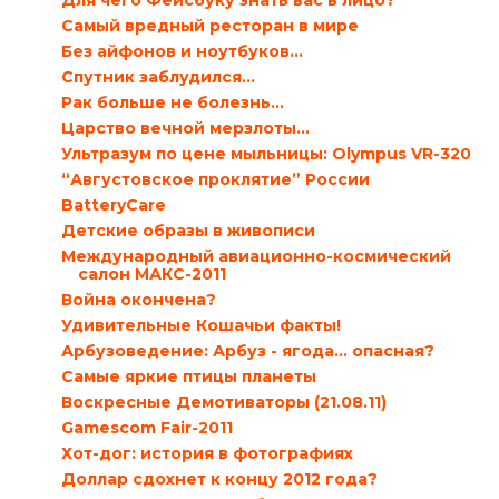
Для чего Фейсбуку знать вас в лицо?
Самый вредный ресторан в мире
Без айфонов и ноутбуков…
Спутник заблудился…
Рак больше не болезнь…
Царство вечной мерзлоты…
Ультразум по цене мыльницы: Olympus VR-320
“Августовское проклятие” России
BatteryCare
Детские образы в живописи
Международный авиационно-космический
салон МАКС-2011
Война окончена?
Удивительные Кошачьи факты!
Арбузоведение: Арбуз - ягода... опасная?
Самые яркие птицы планеты
Воскресные Демотиваторы (21.08.11)
Gamescom Fair-2011
Хот-дог: история в фотографиях
Доллар сдохнет к концу 2012 года?