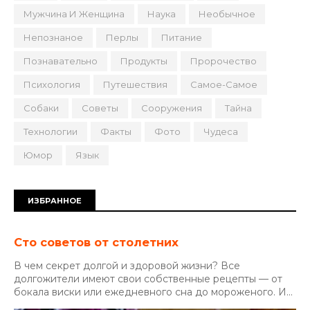
Мужчина И Женщина
Наука
Необычное
Непознаное
Перлы
Питание
Познавательно
Продукты
Пророчество
Психология
Путешествия
Самое-Самое
Собаки
Советы
Сооружения
Тайна
Технологии
Факты
Фото
Чудеса
Юмор
Язык
ИЗБРАННОЕ
Сто советов от столетних
В чем секрет долгой и здоровой жизни? Все
долгожители имеют свои собственные рецепты — от
бокала виски или ежедневного сна до мороженого. И...