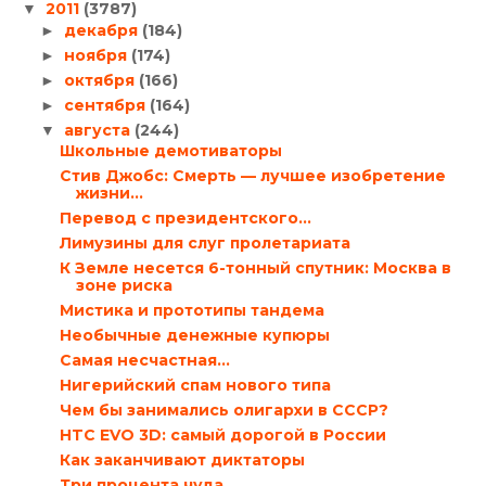
2011
(3787)
▼
декабря
(184)
►
ноября
(174)
►
октября
(166)
►
сентября
(164)
►
августа
(244)
▼
Школьные демотиваторы
Стив Джобс: Смерть — лучшее изобретение
жизни…
Перевод с президентского…
Лимузины для слуг пролетариата
К Земле несется 6-тонный спутник: Москва в
зоне риска
Мистика и прототипы тандема
Необычные денежные купюры
Самая несчастная…
Нигерийский спам нового типа
Чем бы занимались олигархи в СССР?
HTC EVO 3D: самый дорогой в России
Как заканчивают диктаторы
Три процента чуда…