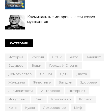
Криминальные истории классических
музыкантов
КАТЕГОРИИ
История
Россия
СССР
Авто
Анекдот
Будущее
Вещи
Города И Страны
Демотиватор
Деньги
Дети
Диета
Женщина
Животные
Загадки
Здоровье
Знаменитости
Интересно
Интернет
Искусство
Кино
Компьютер
Космос
Коты
Кухня
Лоховодство
Миф