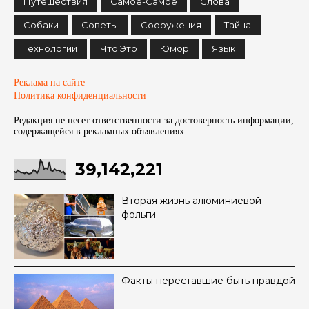
Путешествия
Самое-Самое
Слова
Собаки
Советы
Сооружения
Тайна
Технологии
Что Это
Юмор
Язык
Реклама на сайте
Политика конфиденциальности
Редакция не несет ответственности за достоверность информации,
содержащейся в рекламных объявленияx
39,142,221
Вторая жизнь алюминиевой
фольги
Факты переставшие быть правдой