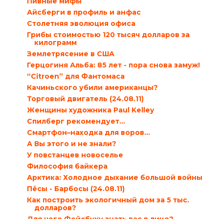
Пивные мифы
Айсберги в профиль и анфас
Столетняя эволюция офиса
Грибы стоимостью 120 тысяч долларов за
килограмм
Землетрясение в США
Герцогиня Альба: 85 лет - пора снова замуж!
“Citroеn” для Фантомаса
Качиньского убили американцы?
Торговый двигатель (24.08.11)
Женщины художника Paul Kelley
Спилберг рекомендует…
Смартфон–находка для воров…
А Вы этого и не знали?
У повстанцев новоселье
Философия байкера
Арктика: Холодное дыхание большой войны
Пёсы - Барбосы (24.08.11)
Как построить экологичный дом за 5 тыс.
долларов?