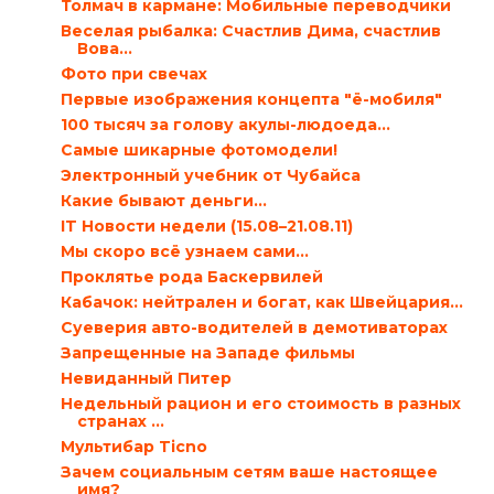
Толмач в кармане: Мобильные переводчики
Веселая рыбалка: Счастлив Дима, счастлив
Вова…
Фото при свечах
Первые изображения концепта "ё-мобиля"
100 тысяч за голову акулы-людоеда…
Самые шикарные фотомодели!
Электронный учебник от Чубайса
Какие бывают деньги…
IT Новости недели (15.08–21.08.11)
Мы скоро всё узнаем сами...
Проклятье рода Баскервилей
Кабачок: нейтрален и богат, как Швейцария…
Суеверия авто-водителей в демотиваторах
Запрещенные на Западе фильмы
Невиданный Питер
Недельный рацион и его стоимость в разных
странах ...
Мультибар Ticno
Зачем социальным сетям ваше настоящее
имя?