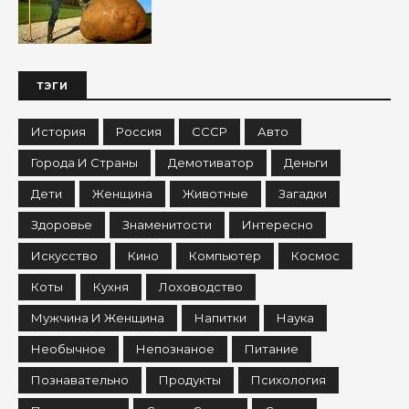
ТЭГИ
История
Россия
СССР
Авто
Города И Страны
Демотиватор
Деньги
Дети
Женщина
Животные
Загадки
Здоровье
Знаменитости
Интересно
Искусство
Кино
Компьютер
Космос
Коты
Кухня
Лоховодство
Мужчина И Женщина
Напитки
Наука
Необычное
Непознаное
Питание
Познавательно
Продукты
Психология