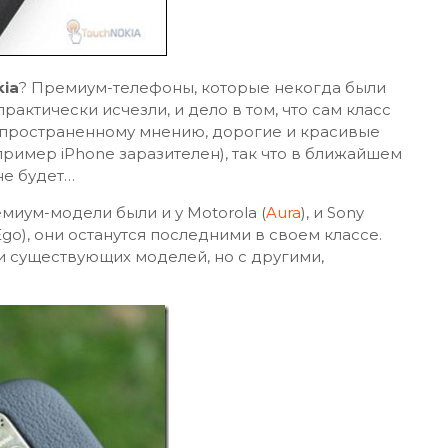
kia
? Премиум-телефоны, которые некогда были
рактически исчезли, и дело в том, что сам класс
спространенному мнению, дорогие и красивые
имер iPhone заразителен), так что в ближайшем
е будет…
миум-модели были и у Motorola (
Aura
), и Sony
 Ego), они останутся последними в своем классе.
ии существующих моделей, но с другими,