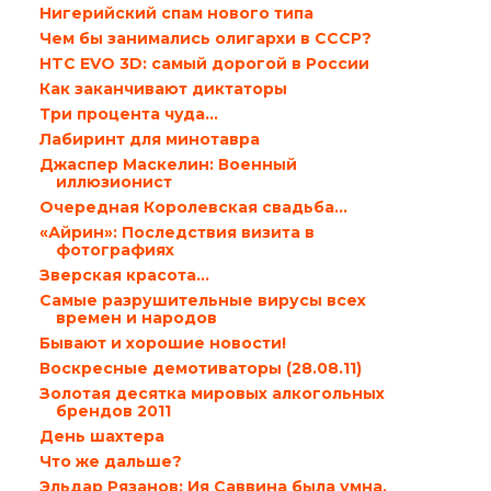
Нигерийский спам нового типа
Чем бы занимались олигархи в СССР?
HTC EVO 3D: самый дорогой в России
Как заканчивают диктаторы
Три процента чуда…
Лабиринт для минотавра
Джаспер Маскелин: Военный
иллюзионист
Очередная Королевская свадьба…
«Айрин»: Последствия визита в
фотографиях
Зверская красота…
Самые разрушительные вирусы всех
времен и народов
Бывают и хорошие новости!
Воскресные демотиваторы (28.08.11)
Золотая десятка мировых алкогольных
брендов 2011
День шахтера
Что же дальше?
Эльдар Рязанов: Ия Саввина была умна,