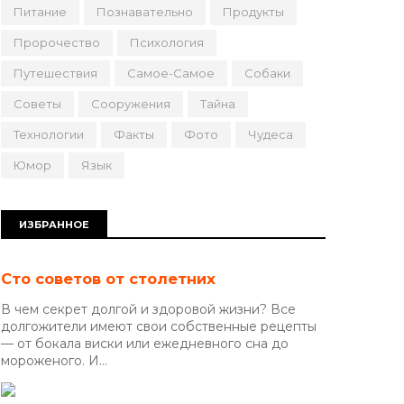
Питание
Познавательно
Продукты
Пророчество
Психология
Путешествия
Самое-Самое
Собаки
Советы
Сооружения
Тайна
Технологии
Факты
Фото
Чудеса
Юмор
Язык
ИЗБРАННОЕ
Сто советов от столетних
В чем секрет долгой и здоровой жизни? Все
долгожители имеют свои собственные рецепты
— от бокала виски или ежедневного сна до
мороженого. И...