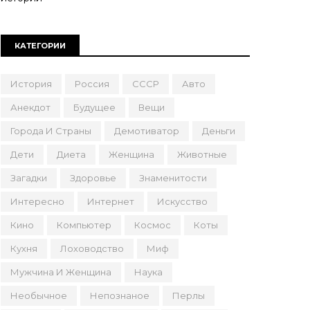
КАТЕГОРИИ
История
Россия
СССР
Авто
Анекдот
Будущее
Вещи
Города И Страны
Демотиватор
Деньги
Дети
Диета
Женщина
Животные
Загадки
Здоровье
Знаменитости
Интересно
Интернет
Искусство
Кино
Компьютер
Космос
Коты
Кухня
Лоховодство
Миф
Мужчина И Женщина
Наука
Необычное
Непознаное
Перлы