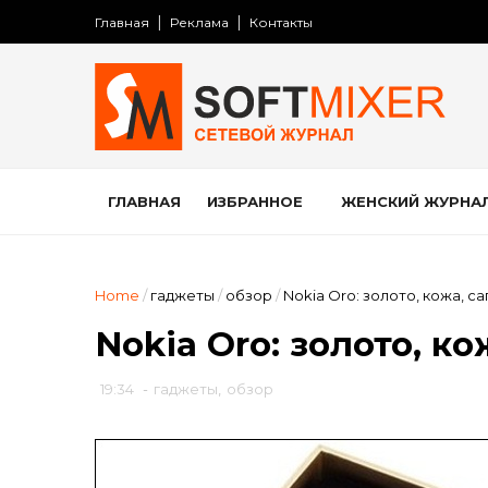
Главная
Реклама
Контакты
ГЛАВНАЯ
ИЗБРАННОЕ
ЖЕНСКИЙ ЖУРНА
Home
/
гаджеты
/
обзор
/
Nokia Oro: золото, кожа, с
Nokia Oro: золото, к
19:34
-
гаджеты
,
обзор