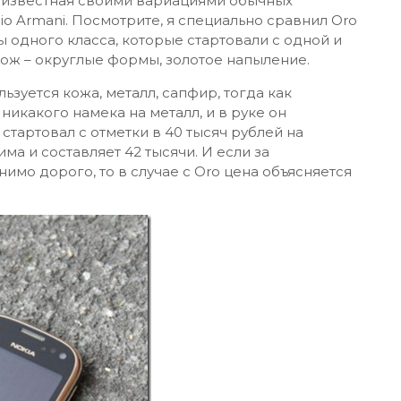
, известная своими вариациями обычных
o Armani. Посмотрите, я специально сравнил Oro
ты одного класса, которые стартовали с одной и
хож – округлые формы, золотое напыление.
льзуется кожа, металл, сапфир, тогда как
икакого намека на металл, и в руке он
тартовал с отметки в 40 тысяч рублей на
ма и составляет 42 тысячи. И если за
имо дорого, то в случае с Oro цена объясняется