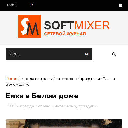
Home
/
города и страны
/
интересно
/
праздники
/
Елка в
Белом доме
Елка в Белом доме
18:15
-
города и страны
,
интересно
,
праздники