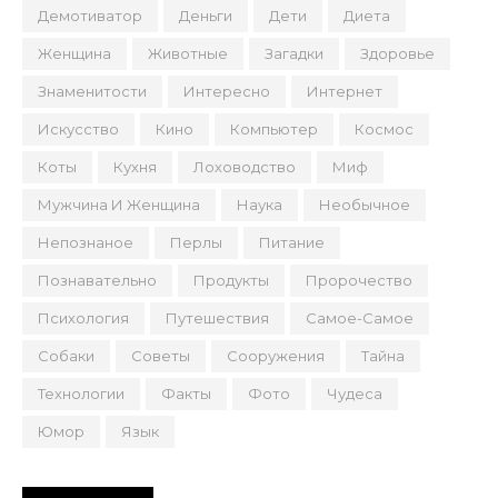
Демотиватор
Деньги
Дети
Диета
Женщина
Животные
Загадки
Здоровье
Знаменитости
Интересно
Интернет
Искусство
Кино
Компьютер
Космос
Коты
Кухня
Лоховодство
Миф
Мужчина И Женщина
Наука
Необычное
Непознаное
Перлы
Питание
Познавательно
Продукты
Пророчество
Психология
Путешествия
Самое-Самое
Собаки
Советы
Сооружения
Тайна
Технологии
Факты
Фото
Чудеса
Юмор
Язык