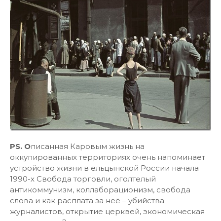
PS. О
писанная Каровым жизнь на
оккупированных территориях очень напоминает
устройство жизни в ельцынской России начала
1990-х Свобода торговли, оголтелый
антикоммунизм, коллаборационизм, свобода
слова и как расплата за неё – убийства
журналистов, открытие церквей, экономическая