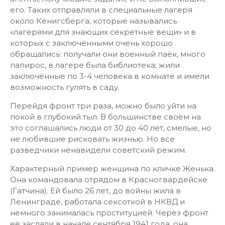
его. Таких отправляли в специальные лагеря
около Кенигсберга, которые назывались
«лагерями для знающих секретные вещи» и в
которых с заключёнными очень хорошо
обращались: получали они военный паёк, много
папирос, в лагере была библиотека; жили
заключённые по 3-4 человека в комнате и имели
возможность гулять в саду.
Перейдя фронт три раза, можно было уйти на
покой в глубокий тыл. В большинстве своём на
это соглашались люди от 30 до 40 лет, смелые, но
не любившие рисковать жизнью. Но все
разведчики ненавидели советский режим.
Характерный пример женщина по кличке Женька.
Она командовала отрядом в Красногвардейске
(Гатчина). Ей было 26 лет, до войны жила в
Ленинграде, работала сексоткой в НКВД и
немного занималась проституцией. Через фронт
её заслали в начале сентября 1941 года, она