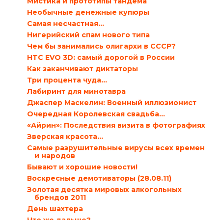
Мистика и прототипы тандема
Необычные денежные купюры
Самая несчастная…
Нигерийский спам нового типа
Чем бы занимались олигархи в СССР?
HTC EVO 3D: самый дорогой в России
Как заканчивают диктаторы
Три процента чуда…
Лабиринт для минотавра
Джаспер Маскелин: Военный иллюзионист
Очередная Королевская свадьба…
«Айрин»: Последствия визита в фотографиях
Зверская красота…
Самые разрушительные вирусы всех времен
и народов
Бывают и хорошие новости!
Воскресные демотиваторы (28.08.11)
Золотая десятка мировых алкогольных
брендов 2011
День шахтера