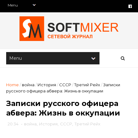
Home
/
война
/
История
/
СССР
/
Третий Рейх
/
Записки
русского офицера абвера: Жизнь в оккупации
Записки русского офицера
абвера: Жизнь в оккупации
20:34
-
война
,
История
,
СССР
,
Третий Рейх