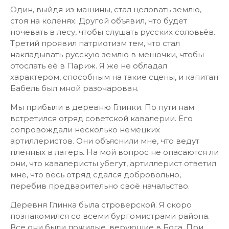
Один, выйдя из машины, стал целовать землю,
стоя на коленях. Другой объявил, что будет
ночевать в лесу, чтобы слушать русских соловьёв.
Третий проявил патриотизм тем, что стал
накладывать русскую землю в мешочки, чтобы
отослать её в Париж. Я же не обладал
характером, способным на такие сцены, и капитан
Бабель был мной разочарован.
Мы прибыли в деревню Глинки. По пути нам
встретился отряд советской кавалерии. Его
сопровождали несколько немецких
артиллеристов. Они объяснили мне, что ведут
пленных в лагерь. На мой вопрос не опасаются ли
они, что кавалеристы убегут, артиллерист ответил
мне, что весь отряд сдался добровольно,
перебив предварительно своё начальство.
Деревня Глинка была строверской. Я скоро
познакомился со всеми бургомистрами района.
Все они были пожилые, верующие в Бога. При