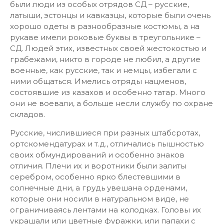
были люди из особых отрядов СД – русские,
латыши, эстонцы и кавказцы, которые были очень
хорошо одеты в разнообразные костюмы, а на
рукаве имели роковые буквы в треугольнике –
СД. Людей этих, известных своей жестокостью и
грабежами, никто в городе не любил, а другие
военные, как русские, так и немцы, избегали с
ними общаться. Имелись отряды нацменов,
состоявшие из казахов и особенно татар. Много
они не воевали, а больше несли службу по охране
складов.
Русские, числившиеся при разных штабсротах,
ортскомендатурах и т.д., отличались пышностью
своих обмундирований и особенно знаков
отличия. Плечи их и воротники были залиты
серебром, особенно ярко блестевшими в
солнечные дни, а грудь увешана орденами,
которые они носили в натуральном виде, не
ограничиваясь лентами на колодках. Головы их
украшали или цветные фуражки, или папахи с