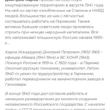
оккупированную территорию в августе 1941 года.
На ней он застал озлобленных на Сталина и НКВД
людей, большинство из них с лёгкостью
соглашались работать на Германию. Также
активно бывшие советские люди принялись
строить при немцах народный капитализм. Всё
это напоминает ельцынскую Россию начала 1990-
х…
Каров (Кандауров) Дмитрий Петрович (1902-1961) –
офицер Абвера (1941-1944) и ВС КОНР (1945).
Покинул Россию в 1919-м. С 1920 года – в Париже.
Окончил русскую гимназию, университет. Летом
1940-го уехал по трудоустройству в Германию,
работал переводчиком на авиамоторном заводе в
Ганновере.
В конце 1940 года дал согласие работать в
немецких разведорганах до момента создания
независимого Российского государства. С началом
войны с СССР прикомандирован к отряду морской