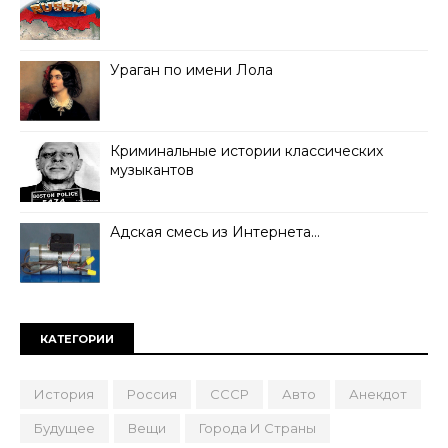
Ураган по имени Лола
Криминальные истории классических
музыкантов
Адская смесь из Интернета…
КАТЕГОРИИ
История
Россия
СССР
Авто
Анекдот
Будущее
Вещи
Города И Страны