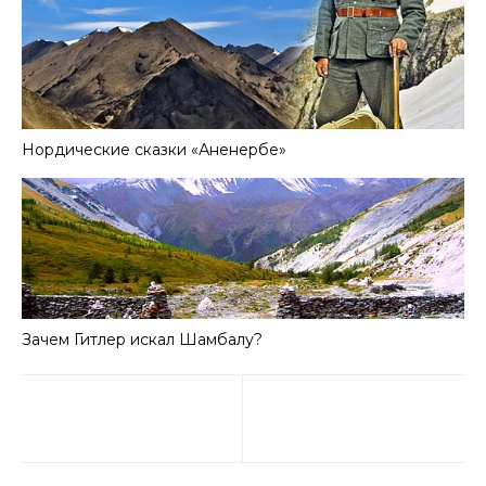
Нордические сказки «Аненербе»
Зачем Гитлер искал Шамбалу?