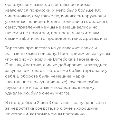
белорусском языке, а в остальное время
изъяснялся по-русски. У него было больше 100
чиновников, ему также подчинялась наружная и
уголовная полиция. В дела полиции и городского
самоуправления немцы не вмешивались, но
ничем и не помогали, предоставляя жителям
самим заботиться о продовольствии, дровах, и т.п.
Торговля процветала на удивление: лавки и
магазины были повсюду. Предприимчивые купцы
«по-чёрному» ехали из Витебска в Германию,
Польшу, Австрию, а иные добирались и западнее,
закупая там товары, которыми бойко торговали у
себя. В обороте были немецкие марки
(настоящие и оккупационные), русские рубли
(бумажные и золотые – последних, к моему
удивлению, было очень много).
В городе были 2 или 3 больницы, запущенные из-
за недостатка средств, но с очень хорошими
докторами, которых немцы постоянно