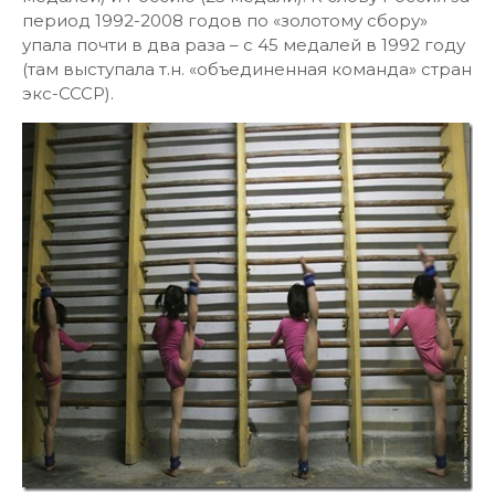
период 1992-2008 годов по «золотому сбору»
упала почти в два раза – с 45 медалей в 1992 году
(там выступала т.н. «объединенная команда» стран
экс-СССР).