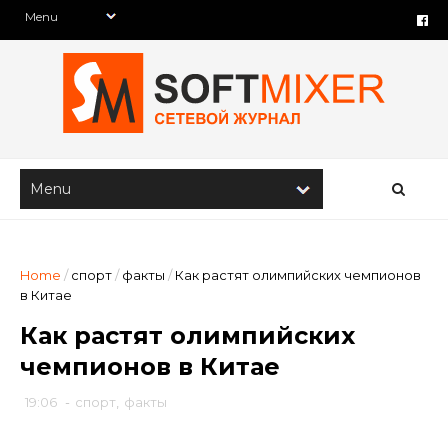
Home
/
спорт
/
факты
/
Как растят олимпийских чемпионов
в Китае
Как растят олимпийских
чемпионов в Китае
19:06
-
спорт
,
факты