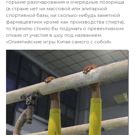
горькие разочарования и очередные позорища
(в стране нет ни массовой или элитарной
спортивной базы, ни сколько-нибудь заметной
фармацевтики кроме как производства спирта),
то Кремлю стоило бы подумать о превентивном
отказе от участия в шоу под названием
«Олимпийские игры Китая самого с собой».