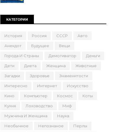
КАТЕГОРИИ
История
Россия
СССР
Авто
Анекдот
Будущее
Вещи
Города И Страны
Демотиватор
Деньги
Дети
Диета
Женщина
Животные
Загадки
Здоровье
Знаменитости
Интересно
Интернет
Искусство
Кино
Компьютер
Космос
Коты
Кухня
Лоховодство
Миф
Мужчина И Женщина
Наука
Необычное
Непознаное
Перлы