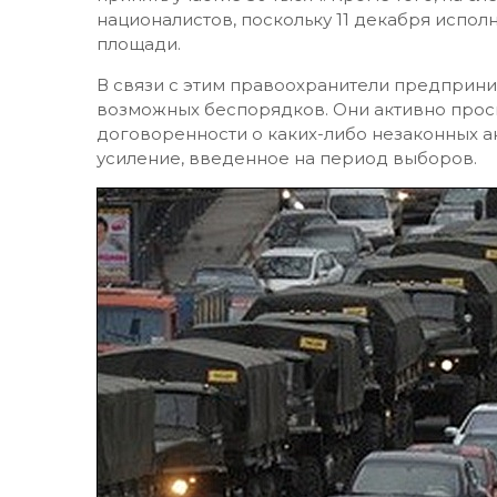
националистов, поскольку 11 декабря испо
площади.
В связи с этим правоохранители предпри
возможных беспорядков. Они активно прос
договоренности о каких-либо незаконных ак
усиление, введенное на период выборов.