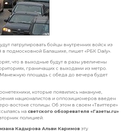
дут патрулировать бойцы внутренних войск из
в подмосковной Балашихе, пишет «РБК Daily».
рят, что в выходные будут в разы увеличены
рриториях, граничащих с выходами из метро.
а Манежную площадь с обеда до вечера будет
онетехники, которые появились накануне,
мирения националистов и оппозиционеров введен
ро-востоке столицы. Об этом в своем «Твиттере»
ссылаясь на
светского обозревателя «Газеты.ru»
вторник полицией.
амзана Кадырова Альви Каримов
эту