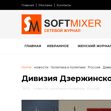
Главная
Реклама
Контакты
ГЛАВНАЯ
ИЗБРАННОЕ
ЖЕНСКИЙ ЖУРНА
Home
/
новости
/
политика и политики
/
Россия
/
Диви
Дивизия Дзержинско
19:10
-
новости
,
политика и политики
,
Россия