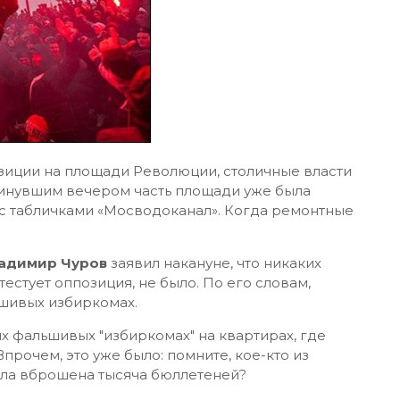
зиции на площади Революции, столичные власти
Минувшим вечером часть площади уже была
 табличками «Мосводоканал». Когда ремонтные
ладимир Чуров
заявил накануне, что никаких
естует оппозиция, не было. По его словам,
шивых избиркомах.
их фальшивых "избиркомах" на квартирах, где
Впрочем, это уже было: помните, кое-кто из
была вброшена тысяча бюллетеней?