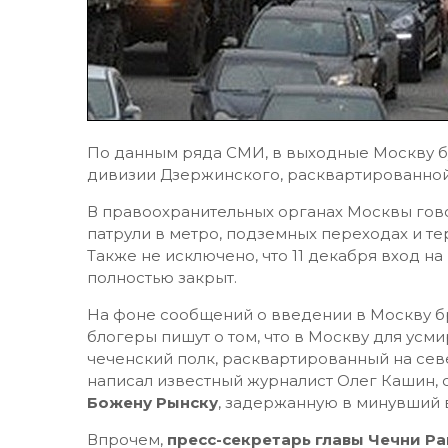
По данным ряда СМИ, в выходные Москву бу
дивизии Дзержинского, расквартированной 
В правоохранительных органах Москвы гово
патрули в метро, подземных переходах и те
Также не исключено, что 11 декабря вход н
полностью закрыт.
На фоне сообщений о введении в Москву бр
блогеры пишут о том, что в Москву для ус
чеченский полк, расквартированный на севе
написал известный журналист Олег Кашин, 
Божену Рынску
, задержанную в минувший 
Впрочем,
пресс-секретарь главы Чечни Р