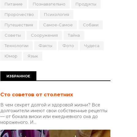
Питание
Познавательно
Продукты
Пророчество
Психология
Путешествия
Самое-Самое
Собаки
Советы
Сооружения
Тайна
Технологии
Факты
Фото
Чудеса
Юмор
Язык
ИЗБРАННОЕ
Сто советов от столетних
В чем секрет долгой и здоровой жизни? Все
долгожители имеют свои собственные рецепты
— от бокала виски или ежедневного сна до
мороженого. И...