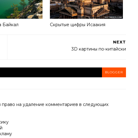
а Байкал
Скрытые цифры Исаакия
NEXT
3D картины по-китайски
BLOGGER
й право на удаление комментариев в следующих
сику
й
кламу